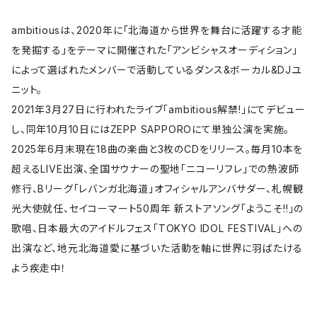
ambitiousは、2020年に「北海道から世界を舞台に活躍する才能
を発掘する」をテーマに開催された「アンビシャスオーディション」
によって選ばれたメンバーで活動しているダンス&ボーカル&DJユ
ニット。
2021年3月27日に行われたライブ「ambitious解禁!」にてデビュー
し、同年10月10日にはZEPP SAPPOROにて単独公演を実施。
2025年6月末現在18曲の楽曲と3枚のCDをリリース。毎月10本を
超えるLIVE出演、全国サウナーの聖地「ニコーリフレ」での熱波師
修行、Bリーグ「レバンガ北海道」オフィシャルアンバサダー、札幌観
光大使就任、セイコーマート50周年 新ストアソング「ようこそ!!」の
歌唱、日本最大のアイドルフェス「TOKYO IDOL FESTIVAL」への
出演など、地元北海道愛に基づいた活動を軸に世界に羽ばたける
よう疾走中！