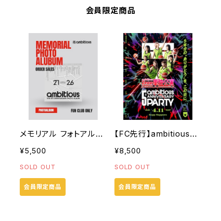
会員限定商品
メモリアル フォトアルバ
【FC先行】ambitious
ム
Zepp Sapporo単独公
¥5,500
¥8,500
演-5th Anniversary
SOLD OUT
SOLD OUT
Party FC先行チケット
会員限定商品
会員限定商品
(前方エリア,限定Tシャ
ツ付き)