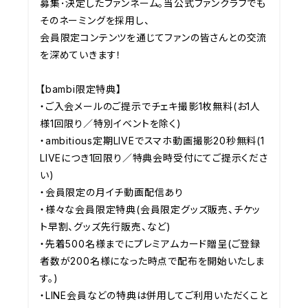
募集･決定したファンネーム。当公式ファンクラブでも
そのネーミングを採用し、

会員限定コンテンツを通じてファンの皆さんとの交流
を深めていきます！

【bambi限定特典】

・ご入会メールのご提示でチェキ撮影1枚無料(お1人
様1回限り／特別イベントを除く)

・ambitious定期LIVEでスマホ動画撮影20秒無料(1
LIVEにつき1回限り／特典会時受付にてご提示くださ
い)

・会員限定の月イチ動画配信あり

・様々な会員限定特典(会員限定グッズ販売、チケッ
ト早割、グッズ先行販売、など)

・先着500名様までにプレミアムカード贈呈(ご登録
者数が200名様になった時点で配布を開始いたしま
す。)

・LINE会員などの特典は併用してご利用いただくこと