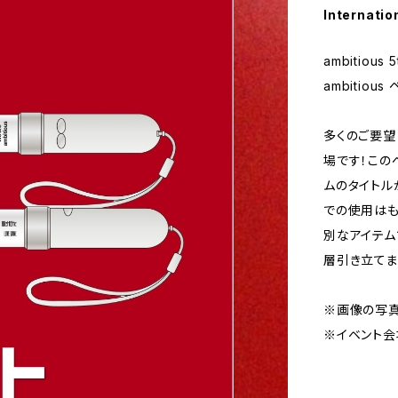
Internatio
ambitious 
ambitious
多くのご要望に
場です！このペ
ムのタイトル
での使用はも
別なアイテム
層引き立てま
※画像の写真
※イベント会