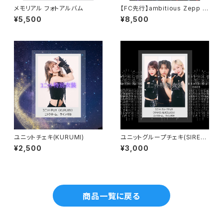
メモリアル フォトアルバム
【FC先行】ambitious Zepp S
apporo単独公演-5th Annive
¥5,500
¥8,500
rsary Party FC先行チケット
(前方エリア,限定Tシャツ付き)
ユニットチェキ(KURUMI)
ユニットグループチェキ(SIREN
3)(LISA,MAHO,ALICE)
¥2,500
¥3,000
商品一覧に戻る