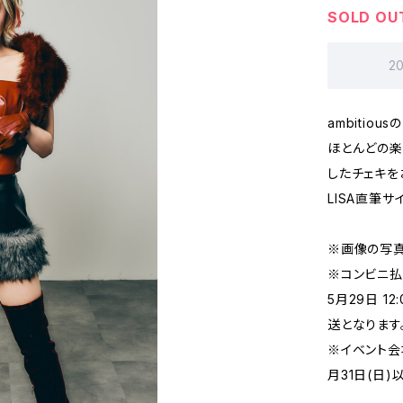
SOLD OU
2
ambitio
ほとんどの
したチェキを
LISA直筆サ
※画像の写真
※コンビニ払
5月29日 
送となります
※イベント会
月31日(日