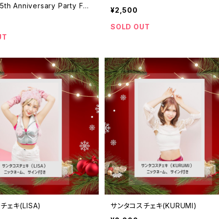
h Anniversary Party FC
¥2,500
ト(前方エリア,限定Tシャツ付
SOLD OUT
UT
ェキ(LISA)
サンタコスチェキ(KURUMI)